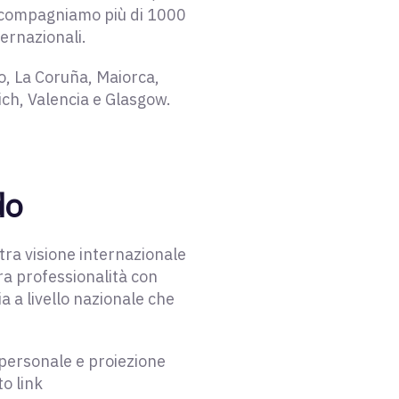
accompagniamo più di 1000
ternazionali.
o, La Coruña, Maiorca,
ich, Valencia e Glasgow.
do
ra visione internazionale
tra professionalità con
ia a livello nazionale che
 personale e proiezione
o link