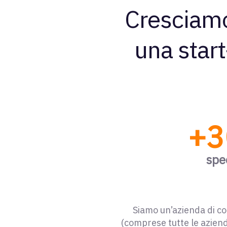
Cresciamo
una star
+3
spec
Siamo un’azienda di co
(comprese tutte le aziend