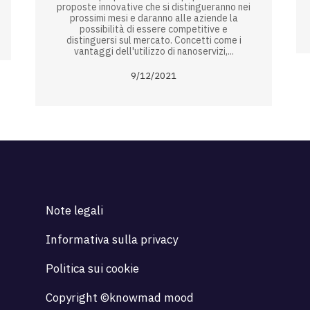
proposte innovative che si distingueranno nei
prossimi mesi e daranno alle aziende la
possibilità di essere competitive e
distinguersi sul mercato. Concetti come i
vantaggi dell'utilizzo di nanoservizi,...
9/12/2021
Note legali
Informativa sulla privacy
Politica sui cookie
Copyright ©knowmad mood