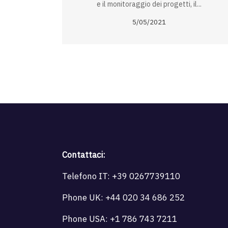
e il monitoraggio dei progetti, il...
5/05/2021
Contattaci:
Telefono IT:
+39 0267739110
Phone UK:
+44 020 34 686 252
Phone USA:
+1 786 743 7211