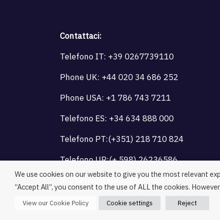
Contattaci:
Telefono IT:
+39 0267739110
Phone UK:
+44 020 34 686 252
Phone USA:
+1 786 743 7211
Telefono ES:
+34 634 888 000
Telefono PT:
(+351) 218 710 824
Telefono UR:
(+ 598) 26236586
We use cookies on our website to give you the most relevant exp
marketing@knowmadmood.it
“Accept All”, you consent to the use of ALL the cookies. However,
View our Cookie Policy
Cookie settings
Reject