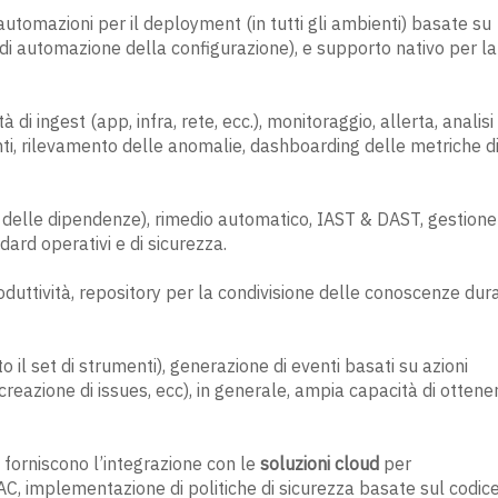
omazioni per il deployment (in tutti gli ambienti) basate su
di automazione della configurazione), e supporto nativo per la
 di ingest (app, infra, rete, ecc.), monitoraggio, allerta, analisi
enti, rilevamento delle anomalie, dashboarding delle metriche d
i delle dipendenze), rimedio automatico, IAST & DAST, gestione
dard operativi e di sicurezza.
oduttività, repository per la condivisione delle conoscenze dur
o il set di strumenti), generazione di eventi basati su azioni
 creazione di issues, ecc), in generale, ampia capacità di ottene
, forniscono l’integrazione con le
soluzioni cloud
per
AC, implementazione di politiche di sicurezza basate sul codice