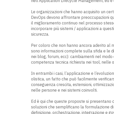
nell’Application Lifecycle Management, ed è c
Le organizzazioni che hanno acquisito un certo
DevOps devono affrontare preoccupazioni qu
il miglioramento continuo nel processo stess
incorporare più sistemi / applicazioni a questi m
sicurezza.
Per coloro che non hanno ancora aderito al m
sono informazioni complete sulla sfida e le
nei blog, forum, ecc): cambiamenti nel modo d
competenza tecnica richiesta nei tool, nelle 
In entrambi i casi, l’applicazione e l’evoluzi
olistica, un fatto che può facilmente verific
conseguenza crescita, estensioni, ottimizzazi
nelle persone e nei sistemi coinvolti.
Ed è qui che queste proposte si presentano
soluzioni che semplificano la formulazione di a
definizione, orchestrazione, integrazione e 