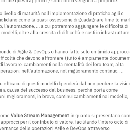
iò che questi approcci / soluzioni ci vengono a proporre.
 livello di maturità nell’implementazione di pratiche agili e
otidiane come la quasi-ossessione di guadagnare time to mar
o, l’automazione, … a cui potremmo aggiungere le difficoltà di
odelli, oltre alla crescita di difficoltà e costi in infrastrutture
ondo di Agile & DevOps o hanno fatto solo un timido approccio
 difficoltà che devono affrontare (tutto è ampiamente documen
i lavorare, cambiamenti nella mentalità dei loro team, alta
operazioni, nell’automazione, nel miglioramento continuo, …
one efficace di questi modelli dipenderà dal non perdere la visio
arsi a causa del successo del business, perché porta come
oni, miglioramenti, in breve, continui cambiamenti nel modello,
 come
Value Stream Management
, in quanto si presentano co
pprocci per il contributo di valore, facilitando l’intero ciclo di
governance delle operazioni Agile e DevOps attraverso