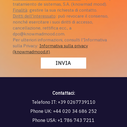
tratamiento de sistemas, S.A. (knowmad mood).
Finalità
: gestire la sua richiesta di contatto.
Diritti dell'interessato
: può revocare il consenso,
nonché esercitare i suoi diritti di accesso,
cancellazione, rettifica ecc., a
dpo@knowmadmood.com.
Per ulteriori informazioni, consulti l'Informativa
sulla Privacy:
Informativa sulla privacy
(knowmadmood.it)
.
Contattaci:
Telefono IT:
+39 0267739110
Phone UK:
+44 020 34 686 252
Phone USA:
+1 786 743 7211