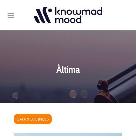
Àltima
DATA & BUSINESS