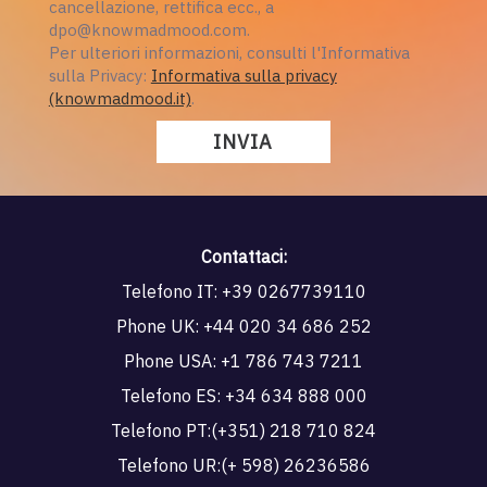
cancellazione, rettifica ecc., a
dpo@knowmadmood.com.
Per ulteriori informazioni, consulti l'Informativa
sulla Privacy:
Informativa sulla privacy
(knowmadmood.it)
.
Contattaci:
Telefono IT:
+39 0267739110
Phone UK:
+44 020 34 686 252
Phone USA:
+1 786 743 7211
Telefono ES:
+34 634 888 000
Telefono PT:
(+351) 218 710 824
Telefono UR:
(+ 598) 26236586