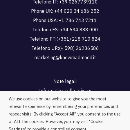
Telefono IT:
+39 0267739110
Phone UK:
+44 020 34 686 252
Phone USA:
+1 786 743 7211
Telefono ES:
+34 634 888 000
Telefono PT:
(+351) 218 710 824
Telefono UR:
(+ 598) 26236586
marketing@knowmadmood.it
Note legali
Informativa sulla privacy
We use cookies on our website to give you the most
Politica sui cookie
relevant experience by remembering your preferences and
Copyright ©knowmad mood
repeat visits. By clicking “Accept All”, you consent to the use
of ALL the cookies. However, you may visit "Cookie
Settings" to provide a controlled consent.