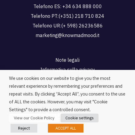
Telefono ES:
+34 634 888 000
Telefono PT:
(+351) 218 710 824
Telefono UR:
(+ 598) 26236586
marketing@knowmadmood.it
Note legali
Informativa sulla privacy
We use cookies on our website to give you the most
Politica sui cookie
relevant experience by remembering your preferences and
Copyright ©knowmad mood
repeat visits. By clicking “Accept All”, you consent to the use
of ALL the cookies. However, you may visit "Cookie
Settings" to provide a controlled consent.
View our Cookie Policy
Cookie settings
Reject
ACCEPT ALL