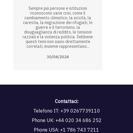
Sempre più persone e istituzioni
riconoscono varie crisi, come il
cambiamento climatico, la siccità, la
carestia, la migrazione dei rifugiati, le
guerre e il terrorismo, la
disuguaglianza di reddito, le tensioni
razziali e la violenza politica. Sebbene
questi temi non siano direttamente
correlati, insieme rappresentano...
30/04/2024
Contattaci:
Telefono IT:
+39 0267739110
Phone UK:
+44 020 34 686 252
Phone USA:
+1 786 743 7211