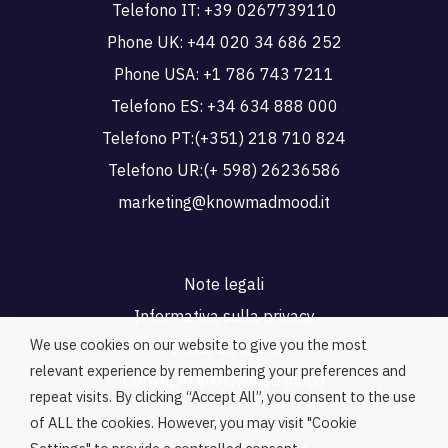
Telefono IT:
+39 0267739110
Phone UK:
+44 020 34 686 252
Phone USA:
+1 786 743 7211
Telefono ES:
+34 634 888 000
Telefono PT:
(+351) 218 710 824
Telefono UR:
(+ 598) 26236586
marketing@knowmadmood.it
Note legali
Informativa sulla privacy
We use cookies on our website to give you the most
Politica sui cookie
relevant experience by remembering your preferences and
Copyright ©knowmad mood
repeat visits. By clicking “Accept All”, you consent to the use
of ALL the cookies. However, you may visit "Cookie