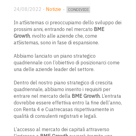
24/08/2022
-
Notizie
CONDIVIDI
In atSistemas ci preoccupiamo dello sviluppo dei
prossimi anni, entrando nel mercato
BME
Growth
, rivolto alle aziende che, come
atSistemas, sono in fase di espansione.
Abbiamo lanciato un piano strategico
quadriennale con l’obiettivo di posizionarci come
una delle aziende leader del settore.
Dentro del nostro piano strategico di crescita
quadriennale, abbiamo inserito i requisiti per
entrare nel mercato della
BME Growth.
L’entrata
dovrebbe essere effettiva entro la fine dell’anno,
con Renta 4 e Cuatrecasas rispettivamente in
qualità di consulenti registrati e legali.
L’accesso al mercato dei capitali attraverso
l’ingresso a
BME Growth
avverrà tramite una