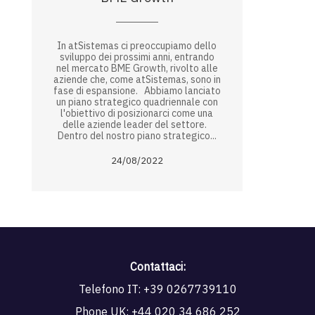
In atSistemas ci preoccupiamo dello
sviluppo dei prossimi anni, entrando
nel mercato BME Growth, rivolto alle
aziende che, come atSistemas, sono in
fase di espansione. Abbiamo lanciato
un piano strategico quadriennale con
l'obiettivo di posizionarci come una
delle aziende leader del settore.
Dentro del nostro piano strategico...
24/08/2022
Contattaci:
Telefono IT:
+39 0267739110
Phone UK:
+44 020 34 686 252