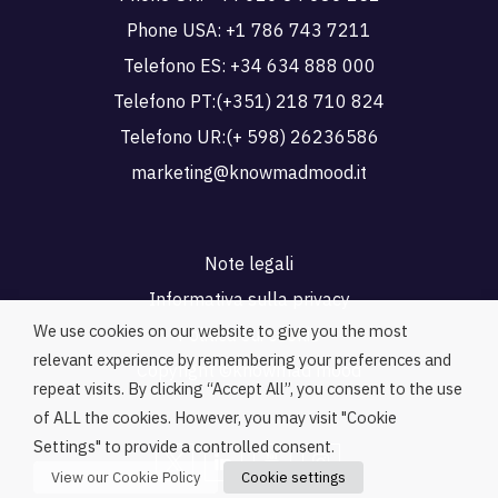
Phone USA:
+1 786 743 7211
Telefono ES:
+34 634 888 000
Telefono PT:
(+351) 218 710 824
Telefono UR:
(+ 598) 26236586
marketing@knowmadmood.it
Note legali
Informativa sulla privacy
We use cookies on our website to give you the most
Politica sui cookie
relevant experience by remembering your preferences and
Copyright ©knowmad mood
repeat visits. By clicking “Accept All”, you consent to the use
of ALL the cookies. However, you may visit "Cookie
Settings" to provide a controlled consent.
View our Cookie Policy
Cookie settings