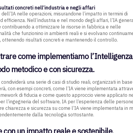
ultati concreti nell’industria e negli affari
dell’IA nelle operazioni, misurandone l’impatto in termini di
ed efficienza. Nell’industria e nel mondo degli affari, l’IA gener
e contribuendo a ottimizzare le risorse in fabbrica e nelle
nalità che funzionino in ambienti reali e si evolvano continuam
, ottenendo risultati concreti e mantenendo il controllo.
ostrare come implementiamo l’Intelligenza
modo metodico e con sicurezza.
dividerà una serie di casi di studio reali, organizzati in base
trerà, con esempi concreti, come l’IA viene implementata attrav
l framework di fiducia e come questo approccio viene applicato ne
 per l’ingegneria del software, IA per l’esperienza delle person
rnire chiarezza e sicurezza su come l’IA viene implementata in 
dipendentemente dalla tecnologia sottostante.
le con un impatto reale e sostenibile.