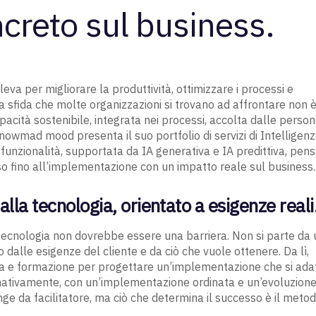
creto sul business.
 leva per migliorare la produttività, ottimizzare i processi e
la sfida che molte organizzazioni si trovano ad affrontare non 
apacità sostenibile, integrata nei processi, accolta dalle perso
knowmad mood presenta il suo portfolio di servizi di Intelligen
funzionalità, supportata da IA generativa e IA predittiva, pen
 fino all’implementazione con un impatto reale sul business.
lla tecnologia, orientato a esigenze reali
a tecnologia non dovrebbe essere una barriera. Non si parte da
dalle esigenze del cliente e da ciò che vuole ottenere. Da lì,
e formazione per progettare un’implementazione che si adat
ri nativamente, con un’implementazione ordinata e un’evoluzion
nge da facilitatore, ma ciò che determina il successo è il meto