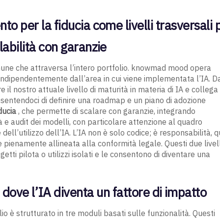
to per la fiducia come livelli trasversali 
labilità con garanzie
omune che attraversa l’intero portfolio. knowmad mood opera
i indipendentemente dall’area in cui viene implementata l’IA. D
re il nostro attuale livello di maturità in materia di IA e collega
onsentendoci di definire una roadmap e un piano di adozione
ducia
, che permette di scalare con garanzie, integrando
à e audit dei modelli, con particolare attenzione al quadro
dell’utilizzo dell’IA. L’IA non è solo codice; è responsabilità, q
 pienamente allineata alla conformità legale. Questi due livell
tti pilota o utilizzi isolati e le consentono di diventare una
 dove l’IA diventa un fattore di impatto
olio è strutturato in tre moduli basati sulle funzionalità. Questi