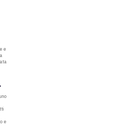
è
ne e
za
sata
.
 uno
ti
e
do e