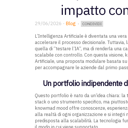
impatto con
29/06/2026
-
Blog
CONDIVIDI
L’Intelligenza Artificiale è diventata una vera
accelerare il processo decisionale. Tuttavia, 
quella di “testare l’IA”, ma di renderla una c
scalabile con controllo. Con questa visione, 
Artificiale, una proposta modulare basata su 
per accompagnare le aziende dal primo passo
Un portfolio indipendente da
Questo portfolio è nato da un’idea chiara: l
stack o uno strumento specifico, ma piuttosto 
knowmad mood offre conoscenze, esperienza 
alla realtà di ogni organizzazione e si integ
predisposta alla scalabilità. La tecnologia fu
il modo in cui viene supportato.