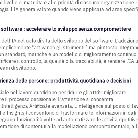
livello di maturità e alle priorità di ciascuna organizzazione. 
ogia, l’IA genera valore quando viene applicata ad aree specif
del software : accelerare lo sviluppo senza compromettere
ell’IA nel ciclo di vita dello sviluppo del software. L’adozione
 semplicemente “attivando gli strumenti”, ma piuttosto integran
 con standard, metriche e un modello di miglioramento continuo.
ficare il controllo, la qualità o la tracciabilità, e rendere l’IA 
 team di sviluppo.
perienza delle persone: produttività quotidiana e decisioni
ale nel lavoro quotidiano per ridurre gli attriti, migliorare
are il processo decisionale. L’attenzione si concentra
 Intelligenza Artificiale avanzata. L’intelligence sul posto di la
BI e Insights ) consentono di trasformare le informazioni in dati
ntegrano funzionalità volte ad automatizzare le attività ripetitiv
generazione di contenuti alla modellazione comportamentale, all