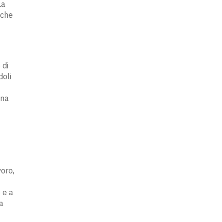
La
iche
 di
doli
una
voro,
e e a
a