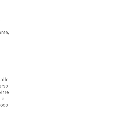
a
ente,
 alle
erso
i tre
e e
modo