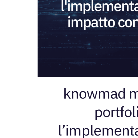
knowmad mo
portfol
l’implementa