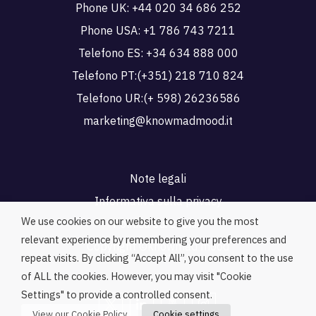
Phone UK:
+44 020 34 686 252
Phone USA:
+1 786 743 7211
Telefono ES:
+34 634 888 000
Telefono PT:
(+351) 218 710 824
Telefono UR:
(+ 598) 26236586
marketing@knowmadmood.it
Note legali
Informativa sulla privacy
We use cookies on our website to give you the most
Politica sui cookie
relevant experience by remembering your preferences and
Copyright ©knowmad mood
repeat visits. By clicking “Accept All”, you consent to the use
of ALL the cookies. However, you may visit "Cookie
Settings" to provide a controlled consent.
View our Cookie Policy
Cookie settings