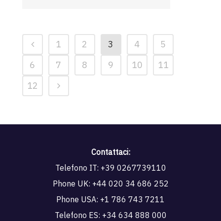
1
2
3
4
5
6
7
8
9
10
11
12
Contattaci:
Telefono IT:
+39 0267739110
Phone UK:
+44 020 34 686 252
Phone USA:
+1 786 743 7211
Telefono ES:
+34 634 888 000