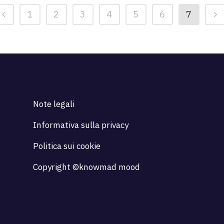
1
2
3
4
5
6
7
Note legali
Informativa sulla privacy
Politica sui cookie
Copyright ©knowmad mood